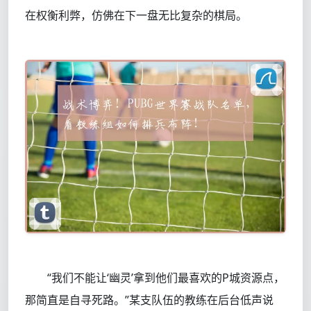
在权衡利弊，仿佛在下一盘无比复杂的棋局。
“我们不能让‘幽灵’拿到他们最喜欢的P城资源点，
那简直是自寻死路。”某支队伍的教练在后台低声说