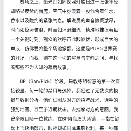
赛场之上，聚光灯如同探照灯般扫过一张张年轻
却略显疲惫的面庞，空气中弥漫着一股混合着汗水、
香水以及隐约的紧张气息。解说员的声音慷慨激昂，
时而如惊涛骇浪，时而如涓涓细流，精准地捕捉着每
一个关键时刻。观众的欢呼声此起彼伏，形成巨大的
声浪，仿佛要将整个场馆掀翻。这便是PUBG世界赛
的开场，而我，则在这一切的喧嚣与宁静之间，寻找
着那些不为人知的幕后故事。
BP（Ban/Pick）阶段，是教练组智慧的第一次直
接较量。每一轮的禁用与选择，都经过了无数次的模
拟与数据分析。他们试图从对方的招牌战术、选手的
强势地图、甚至于近期状态，去揣摩对方的意图。我
曾亲眼目睹一位教练，在BP阶段眉头紧锁，手指在键
盘上飞快地敲击，眼神却如同鹰隼般锐利，每一秒都