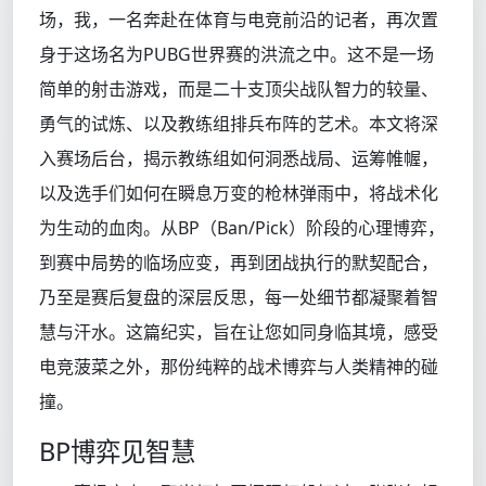
场，我，一名奔赴在体育与电竞前沿的记者，再次置
身于这场名为PUBG世界赛的洪流之中。这不是一场
简单的射击游戏，而是二十支顶尖战队智力的较量、
勇气的试炼、以及教练组排兵布阵的艺术。本文将深
入赛场后台，揭示教练组如何洞悉战局、运筹帷幄，
以及选手们如何在瞬息万变的枪林弹雨中，将战术化
为生动的血肉。从BP（Ban/Pick）阶段的心理博弈，
到赛中局势的临场应变，再到团战执行的默契配合，
乃至是赛后复盘的深层反思，每一处细节都凝聚着智
慧与汗水。这篇纪实，旨在让您如同身临其境，感受
电竞菠菜之外，那份纯粹的战术博弈与人类精神的碰
撞。
BP博弈见智慧