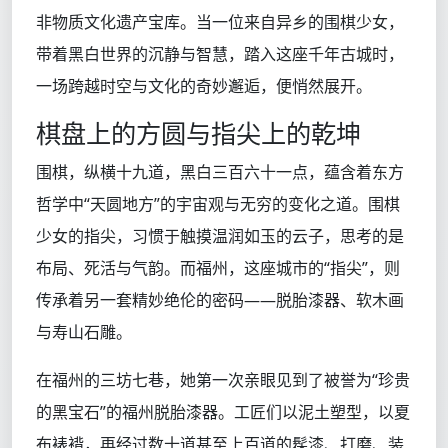
非物质文化遗产宝库。当一位来自异乡的围棋少女，
带着黑白世界的沉静与智慧，踏入这座千年古城时，
一场跨越时空与文化的奇妙邂逅，便悄然展开。
棋盘上的方圆与指尖上的乾坤
围棋，纵横十九道，黑白三百六十一点，蕴含着东方
哲学中“天圆地方”的宇宙观与无穷的变化之道。围棋
少女的指尖，习惯于触摸温润如玉的云子，思考的是
布局、死活与气韵。而福州，这座城市的“指尖”，则
传承着另一套精妙绝伦的密码——脱胎漆器、软木画
与寿山石雕。
在福州的三坊七巷，她第一次亲眼见到了被誉为“珍贵
的黑宝石”的福州脱胎漆器。工匠们以泥土塑型，以夏
布裱褙，再经过数十道甚至上百道的髹漆、打磨、装