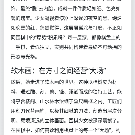
饰，最终“脱”去内胎，成就一件件质轻如纸、色亮如
镜的瑰宝。少女凝视着漆器上深邃如夜空的黑、绚烂
如晚霞的红，忽然觉得，这层层髹涂与打磨，不正如
同围棋中的“厚势”积累吗？每一层漆，都像棋盘上的
一手棋，看似独立，实则共同构建着最终不可动摇的
形态与光华。
软木画：在方寸之间经营“大场”
随后，她走进了软木画的世界。这种以栓树皮为材
料，通过雕、刻、剪、锉、镶嵌而成的独特工艺，能
将亭台楼阁、山水林木浓缩于盈尺画框之内。工匠们
用刻刀代替画笔，以极其细腻的刀法，创造出层次分
明、意境深远的立体画面。围棋少女被深深震撼了。
在围棋中，如何高效利用棋盘上的每一个“大场”，构