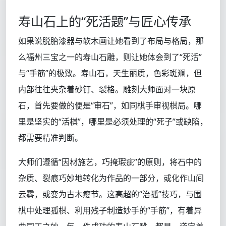
寿山石上的“死活题”与匠心传承
如果说脱胎漆器与软木画让她看到了布局与格局，那
么福州三宝之一的寿山石雕，则让她体会到了“死活”
与“手筋”的极致。寿山石，天生丽质，色彩斑斓，但
内部往往夹杂着砂钉、裂格。雕刻大师面对一块原
石，首先要做的便是“审石”，如同棋手审视棋局。哪
里是坚实的“活棋”，哪里是必须处理的“死子”或缺陷，
都需要精准判断。
大师们遵循“因材施艺，巧掩瑕疵”的原则，将石中的
杂质、裂痕巧妙地转化为作品的一部分，或化作山间
云雾，或变为古木瘿节。这高超的“治孤”技巧，与围
棋中处理孤棋、利用残子制造妙手的“手筋”，有着异