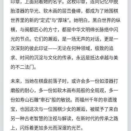
印章，上面刻着她的名字。这枚印章，连同记忆中脱
胎漆器的华光、软木画的层峦叠嶂，都成为了她围棋
世界里的新的“定式”与“厚味”。她明白，黑白世界的纵
横，与闽都匠心的方寸，都是中华文明绵长脉络中闪
光的节点。它们的邂逅，是一场无声的对话，更是一
次深刻的彼此印证——无论在何种领域，极致的追
求、时间的沉淀与文化的传承，永远是抵达卓越与美
的不二法门。
未来，当她在棋盘前落子时，或许会多一份如漆器打
磨般的耐心，多一份如软木画布局般的全局观，多一
份如寿山石雕“审石”般的敏锐。而福州千年的非遗瑰
宝，也因这次与一位围棋少女的邂逅，被赋予了来自
另一种古老智慧的注视与解读，在新时代的传承之路
上，闪烁着更加多元而深邃的光芒。