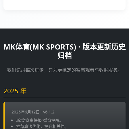
MK体育(MK SPORTS) · 版本更新历史
归档
我们记录每次进步，只为更稳定的赛事观看与数据服务。
2025 年
2025年6月12日 · v6.1.2
新增“赛事快报”弹窗提醒。
推荐算法优化，提升相关性。