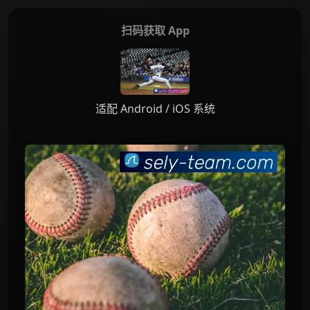
扫码获取 App
适配 Android / iOS 系统