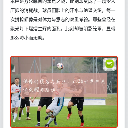
本应是万众瞩目的焦点之战，此刻却变成了一场令人
压抑的消耗战。球员们脸上的汗水与绝望交织，每一
次拼抢都像是对体力与意志的双重考验。那些曾经在
聚光灯下熠熠生辉的面孔，此刻却被阴影笼罩，显得
那么渺小而无助。