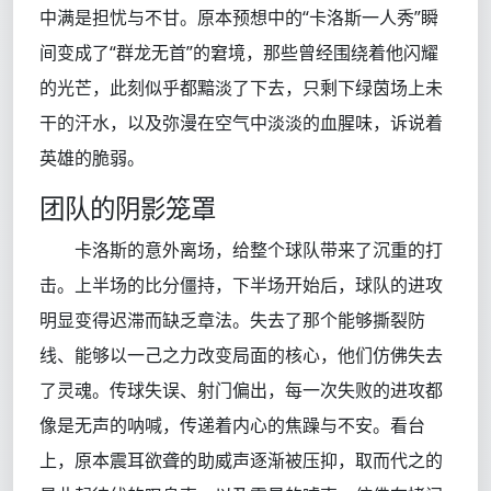
中满是担忧与不甘。原本预想中的“卡洛斯一人秀”瞬
间变成了“群龙无首”的窘境，那些曾经围绕着他闪耀
的光芒，此刻似乎都黯淡了下去，只剩下绿茵场上未
干的汗水，以及弥漫在空气中淡淡的血腥味，诉说着
英雄的脆弱。
团队的阴影笼罩
卡洛斯的意外离场，给整个球队带来了沉重的打
击。上半场的比分僵持，下半场开始后，球队的进攻
明显变得迟滞而缺乏章法。失去了那个能够撕裂防
线、能够以一己之力改变局面的核心，他们仿佛失去
了灵魂。传球失误、射门偏出，每一次失败的进攻都
像是无声的呐喊，传递着内心的焦躁与不安。看台
上，原本震耳欲聋的助威声逐渐被压抑，取而代之的