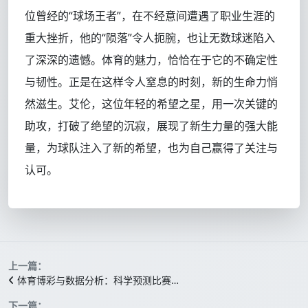
位曾经的“球场王者”，在不经意间遭遇了职业生涯的
重大挫折，他的“陨落”令人扼腕，也让无数球迷陷入
了深深的遗憾。体育的魅力，恰恰在于它的不确定性
与韧性。正是在这样令人窒息的时刻，新的生命力悄
然滋生。艾伦，这位年轻的希望之星，用一次关键的
助攻，打破了绝望的沉寂，展现了新生力量的强大能
量，为球队注入了新的希望，也为自己赢得了关注与
认可。
上一篇：
体育博彩与数据分析：科学预测比赛…
下一篇：