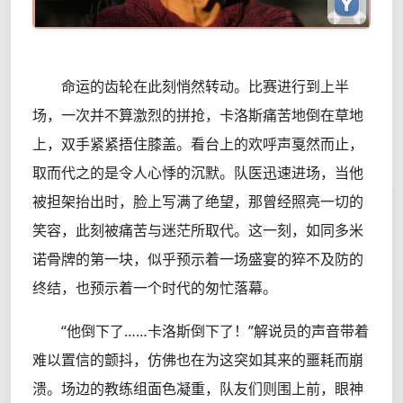
命运的齿轮在此刻悄然转动。比赛进行到上半
场，一次并不算激烈的拼抢，卡洛斯痛苦地倒在草地
上，双手紧紧捂住膝盖。看台上的欢呼声戛然而止，
取而代之的是令人心悸的沉默。队医迅速进场，当他
被担架抬出时，脸上写满了绝望，那曾经照亮一切的
笑容，此刻被痛苦与迷茫所取代。这一刻，如同多米
诺骨牌的第一块，似乎预示着一场盛宴的猝不及防的
终结，也预示着一个时代的匆忙落幕。
“他倒下了……卡洛斯倒下了！”解说员的声音带着
难以置信的颤抖，仿佛也在为这突如其来的噩耗而崩
溃。场边的教练组面色凝重，队友们则围上前，眼神