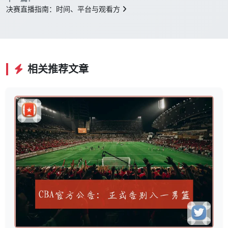
决赛直播指南：时间、平台与观看方
相关推荐文章