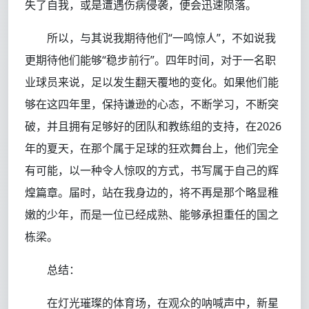
失了自我，或是遭遇伤病侵袭，便会迅速陨落。
所以，与其说我期待他们“一鸣惊人”，不如说我
更期待他们能够“稳步前行”。四年时间，对于一名职
业球员来说，足以发生翻天覆地的变化。如果他们能
够在这四年里，保持谦逊的心态，不断学习，不断突
破，并且拥有足够好的团队和教练组的支持，在2026
年的夏天，在那个属于足球的狂欢舞台上，他们完全
有可能，以一种令人惊叹的方式，书写属于自己的辉
煌篇章。届时，站在我身边的，将不再是那个略显稚
嫩的少年，而是一位已经成熟、能够承担重任的国之
栋梁。
总结：
在灯光璀璨的体育场，在观众的呐喊声中，新星