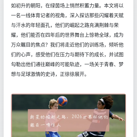
如初升的朝阳，在绿茵场上悄然积蓄力量。本文将以
一名一线体育记者的视角，深入探访那些闪耀着天赋
与汗水的年轻面孔，他们的崛起之路充满荆棘与荣
耀，他们能否在四年后的世界舞台上惊艳全球，成为
万众瞩目的焦点？我们将走近他们的训练场，倾听他
们的心声，感受他们在压力与期待下的成长，并试图
勾勒出他们通往巅峰的可能轨迹，一场关于青春、梦
想与足球激情的史诗，正徐徐展开。