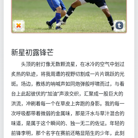
新星初露锋芒
头顶的射灯像无数颗流星，在冰冷的空气中划过
炙热的轨迹，将我周遭的视野切割成一片片跳跃的光
斑。场边，教练的呐喊声如同炮弹般呼啸而过，与看
台上此起彼伏的“加油”声浪交织，汇聚成一股巨大的
洪流，冲刷着每一个在草皮上奔跑的身影。我的每一
次呼吸都带着微弱的金属味，那是汗水与草汁混合的
味道，是属于这个瞬间的、独一无二的佐证。年轻的
前锋李明，那个名字在赛前还略显陌生的少年，此刻