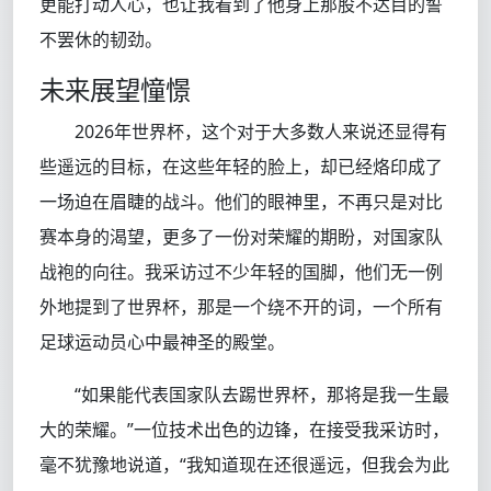
更能打动人心，也让我看到了他身上那股不达目的誓
不罢休的韧劲。
未来展望憧憬
2026年世界杯，这个对于大多数人来说还显得有
些遥远的目标，在这些年轻的脸上，却已经烙印成了
一场迫在眉睫的战斗。他们的眼神里，不再只是对比
赛本身的渴望，更多了一份对荣耀的期盼，对国家队
战袍的向往。我采访过不少年轻的国脚，他们无一例
外地提到了世界杯，那是一个绕不开的词，一个所有
足球运动员心中最神圣的殿堂。
“如果能代表国家队去踢世界杯，那将是我一生最
大的荣耀。”一位技术出色的边锋，在接受我采访时，
毫不犹豫地说道，“我知道现在还很遥远，但我会为此