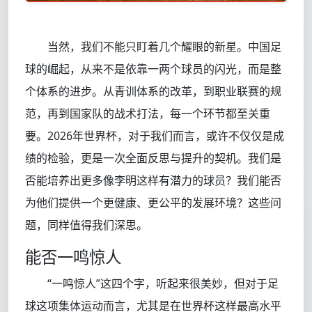
当然，我们不能只盯着几个耀眼的新星。中国足
球的崛起，从来不是依靠一两个球员的闪光，而是整
个体系的进步。从青训体系的改革，到职业联赛的规
范，再到国家队的战术打法，每一个环节都至关重
要。2026年世界杯，对于我们而言，或许不仅仅是成
绩的检验，更是一次全面反思与提升的契机。我们是
否能培养出更多像李明这样有潜力的球员？我们能否
为他们提供一个更健康、更公平的发展环境？这些问
题，同样值得我们深思。
能否一鸣惊人
“一鸣惊人”这四个字，听起来很美妙，但对于足
球这项集体运动而言，尤其是在世界杯这样最高水平