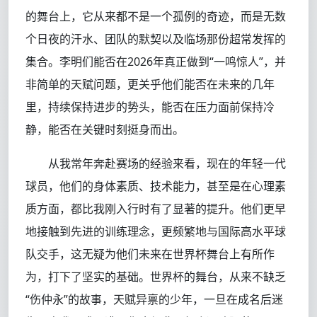
的舞台上，它从来都不是一个孤例的奇迹，而是无数
个日夜的汗水、团队的默契以及临场那份超常发挥的
集合。李明们能否在2026年真正做到“一鸣惊人”，并
非简单的天赋问题，更关乎他们能否在未来的几年
里，持续保持进步的势头，能否在压力面前保持冷
静，能否在关键时刻挺身而出。
从我常年奔赴赛场的经验来看，现在的年轻一代
球员，他们的身体素质、技术能力，甚至是在心理素
质方面，都比我刚入行时有了显著的提升。他们更早
地接触到先进的训练理念，更频繁地与国际高水平球
队交手，这无疑为他们未来在世界杯舞台上有所作
为，打下了坚实的基础。世界杯的舞台，从来不缺乏
“伤仲永”的故事，天赋异禀的少年，一旦在成名后迷