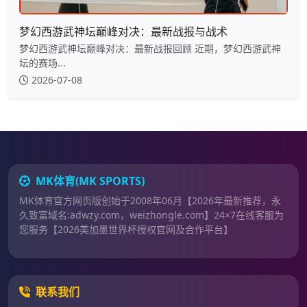
梦幻西游武神坛巅峰对决：最新战报与战术
梦幻西游武神坛巅峰对决：最新战报回顾 近期，梦幻西游武神
坛的赛场...
2026-07-08
MK体育(MK SPORTS)
MK体育官方网页版创始于2008年06月【2026年最新推荐，永
久致富域名:adwzy.com，weizhongle.com】24×7在线客服为
您服务【2026美加墨世界杯授权官网及合作平台】
联系我们