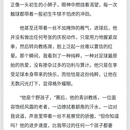
正像一头初生的小狮子，眼神中燃烧着渴望，每一次
触球都带着一股初生牛犊不怕虎的冲劲。
他甚至还带着一丝不加掩饰的稚气，进球后，他
并没有做出任何夸张的庆祝动作，只是用力地握紧双
拳，然后转向教练席，脸上泛起一丝难以置信的红
晕。那个瞬间，我看到了一种纯粹，一种对足球最原
始的热爱，没有掺杂过多的功利与算计。他只是在享
受足球本身带来的快乐，而恰恰是这份纯粹，让他在
无数闪光灯下，显得格外耀眼。
“他是个野孩子，”赛后，他的青训教练，一位面
容饱经风霜的老者，一边擦拭着额角的汗水，一边对
我说道，声音里带着一丝不易察觉的骄傲，“但你知道
吗？他的进步速度，比我带过的任何一个孩子都要