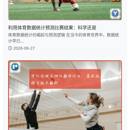
利用体育数据统计预测比赛结果：科学还是
体育数据统计的崛起与预测逻辑 在当今的体育世界中，数据统
计早已...
2026-06-27