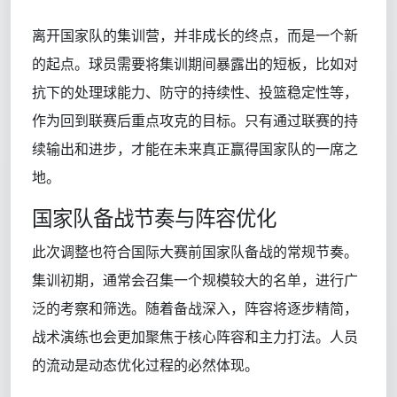
离开国家队的集训营，并非成长的终点，而是一个新
的起点。球员需要将集训期间暴露出的短板，比如对
抗下的处理球能力、防守的持续性、投篮稳定性等，
作为回到联赛后重点攻克的目标。只有通过联赛的持
续输出和进步，才能在未来真正赢得国家队的一席之
地。
国家队备战节奏与阵容优化
此次调整也符合国际大赛前国家队备战的常规节奏。
集训初期，通常会召集一个规模较大的名单，进行广
泛的考察和筛选。随着备战深入，阵容将逐步精简，
战术演练也会更加聚焦于核心阵容和主力打法。人员
的流动是动态优化过程的必然体现。