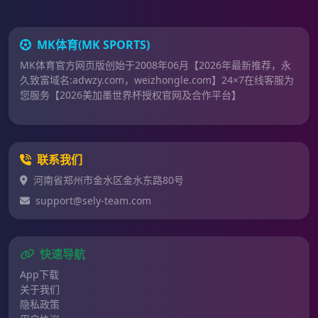
MK体育(MK SPORTS)
MK体育官方网页版创始于2008年06月【2026年最新推荐，永
久致富域名:adwzy.com，weizhongle.com】24×7在线客服为
您服务【2026美加墨世界杯授权官网及合作平台】
联系我们
河南省郑州市金水区金水东路80号
support@sely-team.com
快速导航
App下载
关于我们
隐私政策