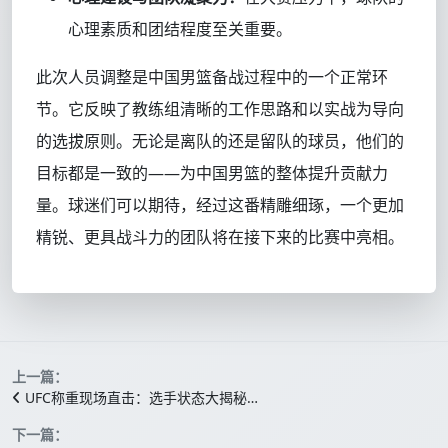
心理素质和团结程度至关重要。
此次人员调整是中国男篮备战过程中的一个正常环
节。它反映了教练组清晰的工作思路和以实战为导向
的选拔原则。无论是离队的还是留队的球员，他们的
目标都是一致的——为中国男篮的整体提升贡献力
量。球迷们可以期待，经过这番精雕细琢，一个更加
精锐、更具战斗力的团队将在接下来的比赛中亮相。
上一篇：
UFC称重现场直击：选手状态大揭秘…
下一篇：