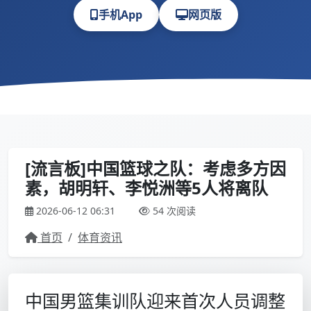
手机App
网页版
[流言板]中国篮球之队：考虑多方因
素，胡明轩、李悦洲等5人将离队
2026-06-12 06:31
54 次阅读
首页
/
体育资讯
中国男篮集训队迎来首次人员调整