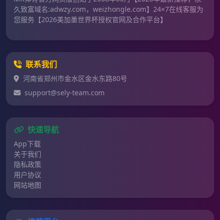
久致富域名:adwzy.com，weizhongle.com】24×7在线客服为
您服务【2026美加墨世界杯授权官网及合作平台】
联系我们
河南省郑州市金水区金水东路80号
support@sely-team.com
快速导航
App下载
关于我们
隐私政策
用户协议
网站地图