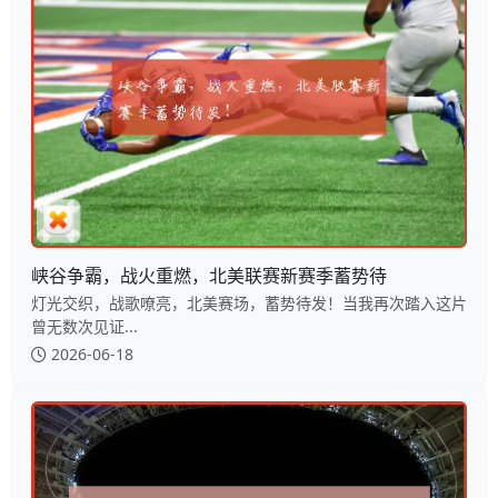
峡谷争霸，战火重燃，北美联赛新赛季蓄势待
灯光交织，战歌嘹亮，北美赛场，蓄势待发！当我再次踏入这片
曾无数次见证...
2026-06-18