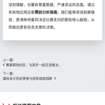
深刻理解，也要有尊重数据、严谨求证的态度。通过
系统地应用这套
赛前分析指南
，我们能够逐渐剥离噪
音，更清晰地看到决定比赛走向的那些核心脉络，从
而做出更有信息支撑的决策。
上一篇：
赛事预测社区：与高手一起交流看法…
下一篇：
国际米兰历史荣誉与冠军成就回顾