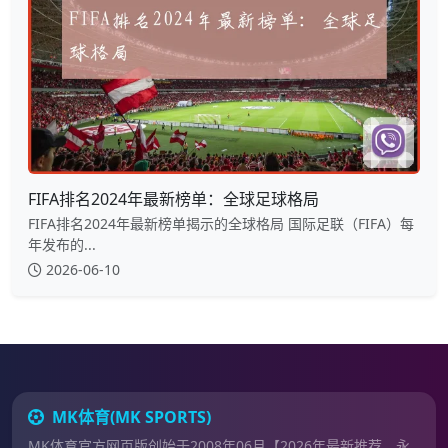
FIFA排名2024年最新榜单：全球足球格局
FIFA排名2024年最新榜单揭示的全球格局 国际足联（FIFA）每
年发布的...
2026-06-10
MK体育(MK SPORTS)
MK体育官方网页版创始于2008年06月【2026年最新推荐，永