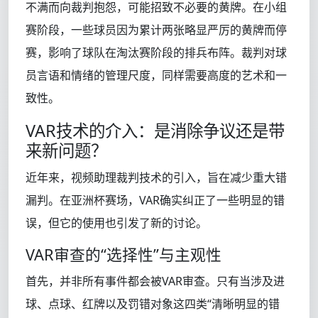
不满而向裁判抱怨，可能招致不必要的黄牌。在小组
赛阶段，一些球员因为累计两张略显严厉的黄牌而停
赛，影响了球队在淘汰赛阶段的排兵布阵。裁判对球
员言语和情绪的管理尺度，同样需要高度的艺术和一
致性。
VAR技术的介入：是消除争议还是带
来新问题？
近年来，视频助理裁判技术的引入，旨在减少重大错
漏判。在亚洲杯赛场，VAR确实纠正了一些明显的错
误，但它的使用也引发了新的讨论。
VAR审查的“选择性”与主观性
首先，并非所有事件都会被VAR审查。只有当涉及进
球、点球、红牌以及罚错对象这四类“清晰明显的错