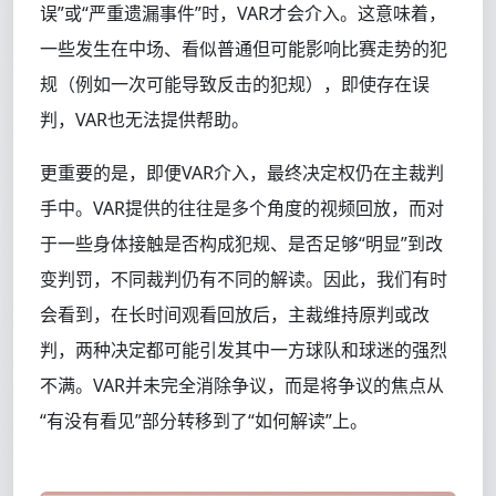
误”或“严重遗漏事件”时，VAR才会介入。这意味着，
一些发生在中场、看似普通但可能影响比赛走势的犯
规（例如一次可能导致反击的犯规），即使存在误
判，VAR也无法提供帮助。
更重要的是，即便VAR介入，最终决定权仍在主裁判
手中。VAR提供的往往是多个角度的视频回放，而对
于一些身体接触是否构成犯规、是否足够“明显”到改
变判罚，不同裁判仍有不同的解读。因此，我们有时
会看到，在长时间观看回放后，主裁维持原判或改
判，两种决定都可能引发其中一方球队和球迷的强烈
不满。VAR并未完全消除争议，而是将争议的焦点从
“有没有看见”部分转移到了“如何解读”上。