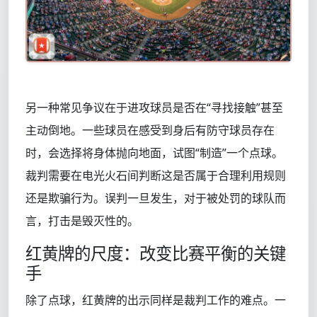
另一种常见争议在于进攻球员是否在“寻找接触”甚至
主动倒地。一些球员在感受到身后有防守球员存在
时，会选择将身体抛向地面，试图“制造”一个点球。
裁判需要在电光火石间判断这是否属于合理利用规则
还是欺骗行为。误判一旦发生，对于被处罚的球队而
言，打击是毁灭性的。
红黄牌的尺度：改变比赛平衡的关键
手
除了点球，红黄牌的出示同样是裁判工作的难点。一