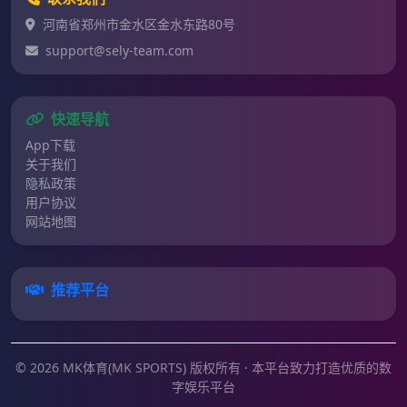
河南省郑州市金水区金水东路80号
support@sely-team.com
快速导航
App下载
关于我们
隐私政策
用户协议
网站地图
推荐平台
© 2026 MK体育(MK SPORTS) 版权所有 · 本平台致力打造优质的数
字娱乐平台