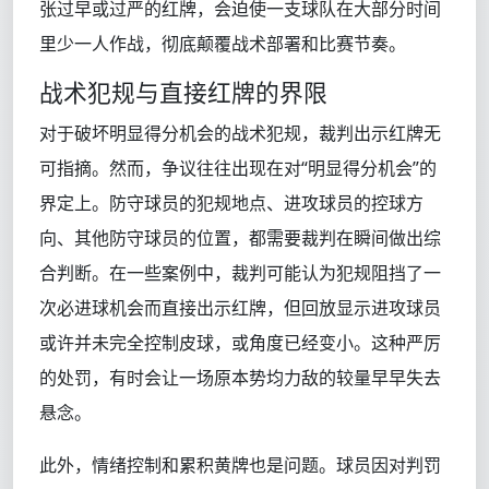
张过早或过严的红牌，会迫使一支球队在大部分时间
里少一人作战，彻底颠覆战术部署和比赛节奏。
战术犯规与直接红牌的界限
对于破坏明显得分机会的战术犯规，裁判出示红牌无
可指摘。然而，争议往往出现在对“明显得分机会”的
界定上。防守球员的犯规地点、进攻球员的控球方
向、其他防守球员的位置，都需要裁判在瞬间做出综
合判断。在一些案例中，裁判可能认为犯规阻挡了一
次必进球机会而直接出示红牌，但回放显示进攻球员
或许并未完全控制皮球，或角度已经变小。这种严厉
的处罚，有时会让一场原本势均力敌的较量早早失去
悬念。
此外，情绪控制和累积黄牌也是问题。球员因对判罚