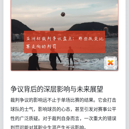
争议背后的深层影响与未来展望
裁判争议的影响远不止于单场比赛的结果。它会打击
球队的士气，影响球员的心态，甚至引发对赛事公平
性的广泛质疑。对于裁判自身而言，一次重大的错误
判罚可能对其职业生涯产生长远影响。