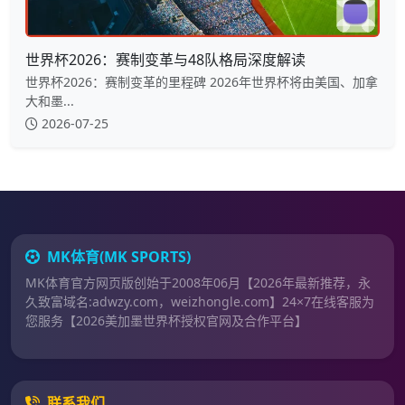
世界杯2026：赛制变革与48队格局深度解读
世界杯2026：赛制变革的里程碑 2026年世界杯将由美国、加拿
大和墨...
2026-07-25
MK体育(MK SPORTS)
MK体育官方网页版创始于2008年06月【2026年最新推荐，永
久致富域名:adwzy.com，weizhongle.com】24×7在线客服为
您服务【2026美加墨世界杯授权官网及合作平台】
联系我们