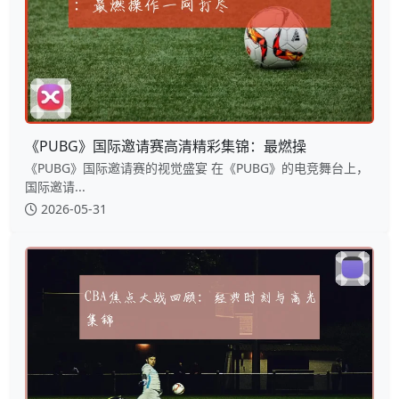
《PUBG》国际邀请赛高清精彩集锦：最燃操
《PUBG》国际邀请赛的视觉盛宴 在《PUBG》的电竞舞台上，
国际邀请...
2026-05-31