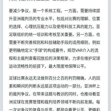
要减少争议，是一个系统工程。一方面，需要持续提
升亚洲裁判员的专业水平，包括对比赛的理解、位置
的选择、心理抗压能力以及使用科技工具的能力。亚
足联组织的统一培训和考核至关重要。另一方面，也
需要不断完善规则和科技辅助手段的适用细则，例如
更明确地定义“手球”的构成要件，规范VAR介入的流
程和主裁判查看回放后的决策框架，力求在维护足球
运动流畅性的前提下，最大限度地保障公平。
足球比赛永远无法做到百分之百的判罚精确，人的因
素和瞬间的判断永远是这项运动的一部分。亚洲杯上
的裁判争议，在带来话题与教训的同时，也推动着亚
洲足球在竞赛管理和裁判培养领域不断向前发展。每
一次对争议的复盘与反思，都是向着更公平、更精彩