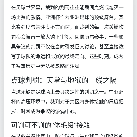
在足球世界里，裁判的判罚往往能瞬间点燃或熄灭一
场比赛的激情。亚洲杯作为亚洲足球的顶级舞台，其
比赛强度与关注度不言而喻，而裁判的每一次关键吹
罚都会被置于放大镜下审视。回顾历届赛事，一些颇
具争议的判罚不仅在当时引发巨大讨论，甚至直接改
写了球队的命运和比赛的最终走向。这些时刻，成为
了赛事历史中无法被忽略的注脚。
点球判罚：天堂与地狱的一线之隔
点球无疑是足球场上最具决定性的判罚之一。在亚洲
杯的高压环境中，裁判对于禁区内身体接触的尺度把
握，时常成为争议的漩涡中心。
可判可不判的“体毛级”接触
在某些关键比赛中，防守球员与进攻球员之间轻微的