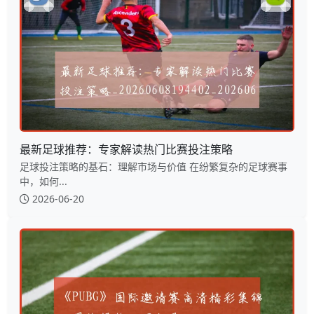
最新足球推荐：专家解读热门比赛投注策略
足球投注策略的基石：理解市场与价值 在纷繁复杂的足球赛事
中，如何...
2026-06-20