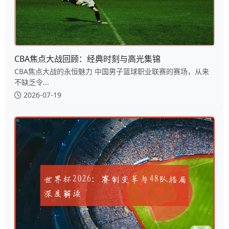
CBA焦点大战回顾：经典时刻与高光集锦
CBA焦点大战的永恒魅力 中国男子篮球职业联赛的赛场，从来
不缺乏令...
2026-07-19