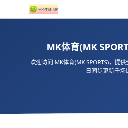
MK体育(MK SPORT
欢迎访问
MK体育(MK SPORTS)
，提供
日同步更新千场