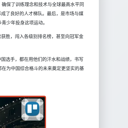
，确保了训练理念和技术与全球最高水平同
形成了良好的人才梯队。最后，是市场与媒
多青少年投身这项运动。
续获胜，闯入各级别排名榜，甚至向冠军金
中国选手，都在用他们的汗水和战绩，书写
都在为中国综合格斗的未来奠定更坚实的基