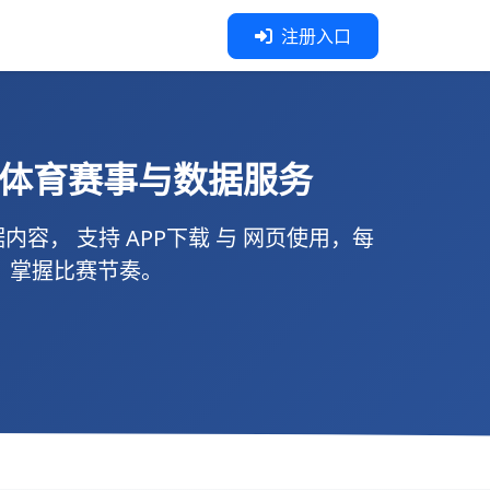
注册入口
球体育赛事与数据服务
内容， 支持
APP下载
与
网页使用
，每
，掌握比赛节奏。