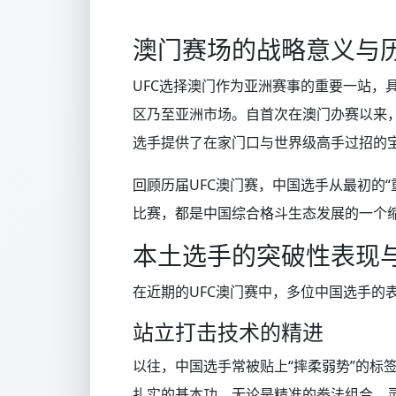
澳门赛场的战略意义与
UFC选择澳门作为亚洲赛事的重要一站
区乃至亚洲市场。自首次在澳门办赛以来
选手提供了在家门口与世界级高手过招的
回顾历届UFC澳门赛，中国选手从最初的
比赛，都是中国综合格斗生态发展的一个
本土选手的突破性表现
在近期的UFC澳门赛中，多位中国选手的
站立打击技术的精进
以往，中国选手常被贴上“摔柔弱势”的
扎实的基本功。无论是精准的拳法组合、