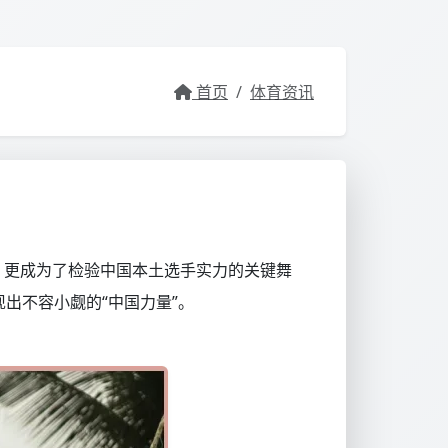
首页
/
体育资讯
，更成为了检验中国本土选手实力的关键舞
出不容小觑的“中国力量”。