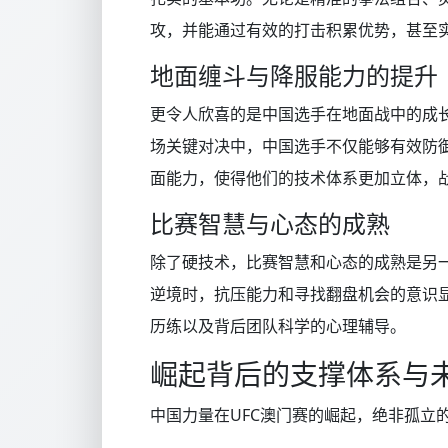
攻，并能通过有效的打击积累优势，甚至
地面缠斗与降服能力的提升
更令人欣喜的是中国选手在地面战中的成
场关键对决中，中国选手不仅能够有效防
面能力，使得他们的技术体系更加立体，
比赛智慧与心态的成熟
除了硬技术，比赛智慧和心态的成熟是另
逆境时，抗压能力和寻找翻盘机会的意识
历练以及背后团队科学的心理辅导。
崛起背后的支撑体系与
中国力量在UFC澳门赛的崛起，绝非孤立