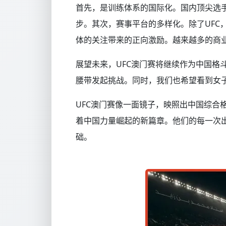
首先，是训练体系的国际化。国内顶尖选
步。其次，赛事平台的多样化。除了UF
体的关注带来的正向激励。越来越多的商
展望未来，UFC澳门赛将继续作为中国
腰带发起挑战。同时，我们也希望看到女
UFC澳门赛像一面镜子，映照出中国综
着中国力量崛起的新篇章。他们的每一次
础。