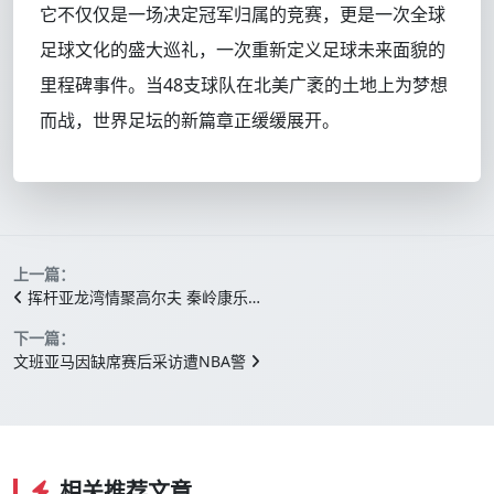
它不仅仅是一场决定冠军归属的竞赛，更是一次全球
足球文化的盛大巡礼，一次重新定义足球未来面貌的
里程碑事件。当48支球队在北美广袤的土地上为梦想
而战，世界足坛的新篇章正缓缓展开。
上一篇：
挥杆亚龙湾情聚高尔夫 秦岭康乐…
下一篇：
文班亚马因缺席赛后采访遭NBA警
相关推荐文章