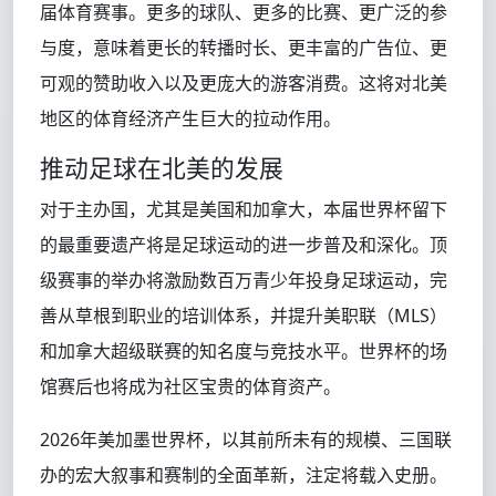
届体育赛事。更多的球队、更多的比赛、更广泛的参
与度，意味着更长的转播时长、更丰富的广告位、更
可观的赞助收入以及更庞大的游客消费。这将对北美
地区的体育经济产生巨大的拉动作用。
推动足球在北美的发展
对于主办国，尤其是美国和加拿大，本届世界杯留下
的最重要遗产将是足球运动的进一步普及和深化。顶
级赛事的举办将激励数百万青少年投身足球运动，完
善从草根到职业的培训体系，并提升美职联（MLS）
和加拿大超级联赛的知名度与竞技水平。世界杯的场
馆赛后也将成为社区宝贵的体育资产。
2026年美加墨世界杯，以其前所未有的规模、三国联
办的宏大叙事和赛制的全面革新，注定将载入史册。