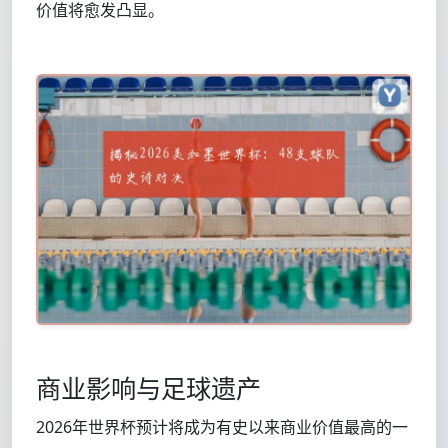
价值将愈发凸显。
商业影响与足球遗产
2026年世界杯预计将成为有史以来商业价值最高的一