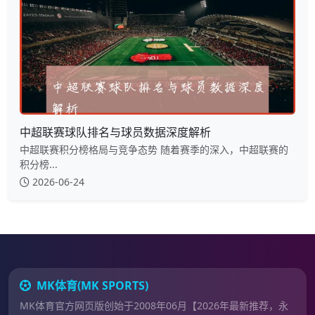
中超联赛球队排名与球员数据深度解析
中超联赛积分榜格局与竞争态势 随着赛季的深入，中超联赛的
积分榜...
2026-06-24
MK体育(MK SPORTS)
MK体育官方网页版创始于2008年06月【2026年最新推荐，永