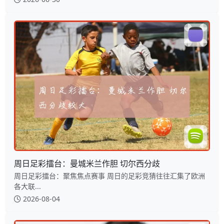
周日足彩擂台：曼城米兰作胆 切尔西分歧
周日足彩擂台：聚焦焦点赛事 周日的足彩竞猜往往汇集了欧洲
各大联...
2026-08-04