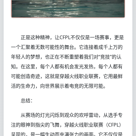
正是这种精神，让CFPL不仅仅是一场赛事，更是
一个汇聚着无数可能性的舞台。它连接着成千上万的
年轻人的梦想，也正在不断重塑着我们对“竞技”的认
知。在这里，每个人都有机会发光发热，每个人都有
可能创造奇迹，这就是穿越火线职业联赛，它用最鲜
活的生命力，向世界展示着电竞的无限可能。
总结：
从赛场的灯光闪烁到观众的欢呼雷动，从选手专
注的眼神到指尖的飞舞，穿越火线职业联赛（CFPL）
呈现的，是一幅生动而充满张力的画面。它不仅仅是