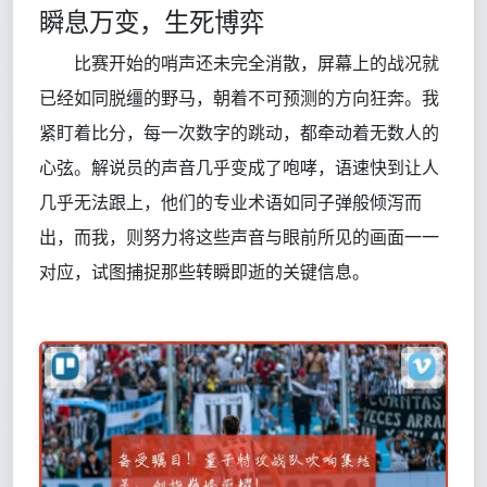
瞬息万变，生死博弈
比赛开始的哨声还未完全消散，屏幕上的战况就
已经如同脱缰的野马，朝着不可预测的方向狂奔。我
紧盯着比分，每一次数字的跳动，都牵动着无数人的
心弦。解说员的声音几乎变成了咆哮，语速快到让人
几乎无法跟上，他们的专业术语如同子弹般倾泻而
出，而我，则努力将这些声音与眼前所见的画面一一
对应，试图捕捉那些转瞬即逝的关键信息。