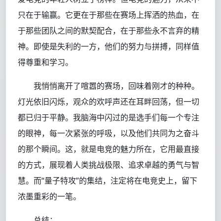
只在于输赢。它更在于那些在赛场上挥洒的热血，在
于那些团队之间的默契配合，在于那些永不言弃的精
神。即使是失利的一方，他们的努力与拼搏，同样值
得尊重和学习。
我悄悄离开了喧嚣的赛场，回味着刚才的种种。
灯光依旧闪烁，观众的欢呼声还在耳畔回荡，但一切
都已归于平静。我脑海中闪过的是选手们每一个专注
的眼神，每一次紧张的呼吸，以及他们共同为之奋斗
的那个瞬间。这，就是电竞的魅力所在，它用最直接
的方式，展现着人类挑战极限、追求卓越的勇气与智
慧。而“量子特攻”的集结，注定将在电竞史上，留下
浓墨重彩的一笔。
总结：