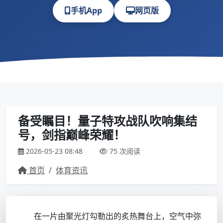
手机App
网页版
备受瞩目！量子特攻战队吹响集结
号，剑指巅峰荣耀！
2026-05-23 08:48
75 次阅读
首页
/
体育资讯
在一片由聚光灯勾勒出的炙热舞台上，空气中弥