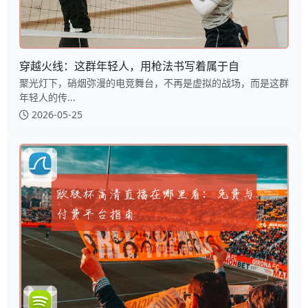
穿越火线：这群年轻人，用枪法书写着属于自
聚光灯下，硝烟弥漫的电竞舞台，不再是虚拟的战场，而是这群
年轻人的传...
2026-05-25