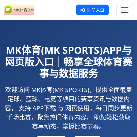
注册入口
MK体育(MK SPORTS)
APP与
网页版入口｜畅享全球体育赛
事与数据服务
欢迎访问
MK体育(MK SPORTS)
，提供全面覆盖
足球、篮球、电竞等项目的赛事资讯与数据内
容， 支持
APP下载
与
网页使用
，每日同步更新
千场比赛，聚焦热门体育内容， 助您轻松获取
赛事动态，掌握比赛节奏。