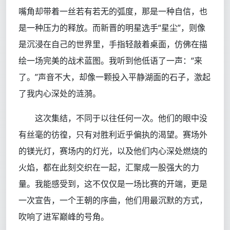
嘴角却带着一丝若有若无的弧度，那是一种自信，也
是一种压力的释放。而新晋的明星选手“星尘”，则像
是沉浸在自己的世界里，手指轻敲着桌面，仿佛在描
绘一场完美的战术蓝图。我听到他低语了一声：“来
了。”声音不大，却像一颗投入平静湖面的石子，激起
了我内心深处的涟漪。
这次集结，不同于以往任何一次。他们的眼中没
有丝毫的彷徨，只有对胜利近乎偏执的渴望。赛场外
的镁光灯，赛场内的灯光，以及他们内心深处燃烧的
火焰，都在此刻交织在一起，汇聚成一股强大的力
量。我能感受到，这不仅仅是一场比赛的开端，更是
一次宣告，一个王朝的序曲，他们用最沉默的方式，
吹响了进军巅峰的号角。