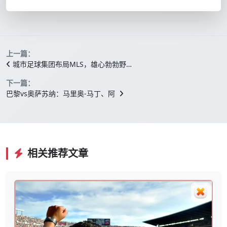
上一篇：
城市足球集团布局MLS，雄心勃勃野…
下一篇：
巴黎vs奥萨苏纳：马里奥-马丁、阿
相关推荐文章